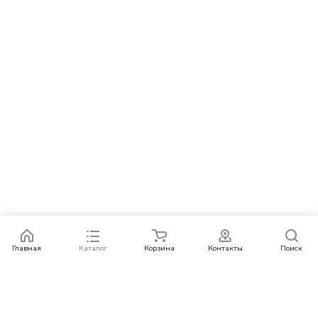
Главная
Каталог
Корзина
Контакты
Поиск
Каталог
Бренды
Условия оплаты
Условия доставки
Контакты