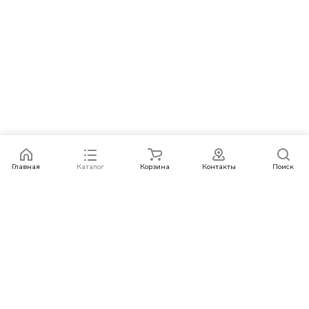
Главная
Каталог
Корзина
Контакты
Поиск
Каталог
Бренды
Условия оплаты
Условия доставки
Контакты