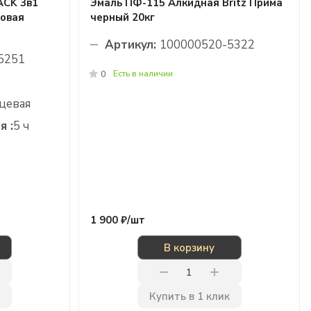
CK 3в1
Эмаль ПФ-115 Алкидная Britz Прима
ковая
черный 20кг
Артикул:
100000520-5322
5251
Есть в наличии
0
цевая
я :
5 ч
1 900 ₽/
шт
В корзину
Купить в 1 клик