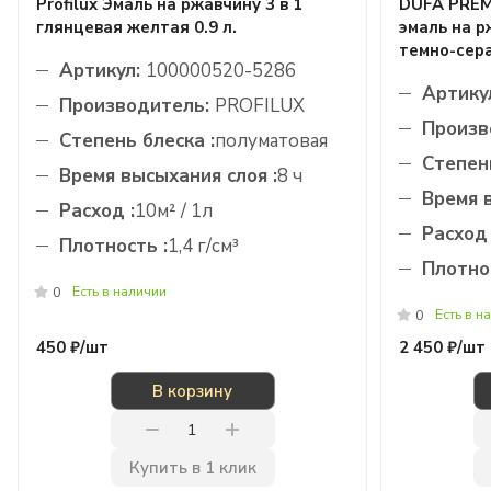
Profilux Эмаль на ржавчину 3 в 1
DUFA PRE
глянцевая желтая 0.9 л.
эмаль на 
темно-сера
Артикул:
100000520-5286
Артику
Производитель:
PROFILUX
Произв
Степень блеска :
полуматовая
Степень
Время высыхания слоя :
8 ч
Время 
Расход :
10м² / 1л
Расход 
Плотность :
1,4 г/см³
Плотнос
Есть в наличии
0
Есть в н
0
450 ₽/
шт
2 450 ₽/
шт
В корзину
Купить в 1 клик