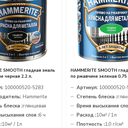
 SMOOTH гладкая эмаль
HAMMERITE SMOOTH глад
е черная 2.2 л.
по ржавчине зеленая 0.75 
л:
100000520-5283
Артикул:
100000520-
одитель:
Hammerite
Степень блеска :
глян
 блеска :
глянцевая
Время высыхания сло
высыхания слоя :
6 ч
Расход :
10м² / 1л
:
10м² / 1л
Плотность :
1,0 г/см³