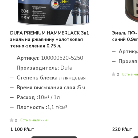
DUFA PREMIUM HAMMERLACK 3в1
Эмаль ПФ-1
эмаль на ржавчину молотковая
синий 0.9к
темно-зеленая 0.75 л.
Артику
Артикул:
100000520-5250
Произв
Производитель:
Dufa
Есть в н
0
Степень блеска :
глянцевая
Время высыхания слоя :
5 ч
Расход :
10м² / 1л
Плотность :
1,1 г/см³
Есть в наличии
0
1 100 ₽/
шт
220 ₽/
шт