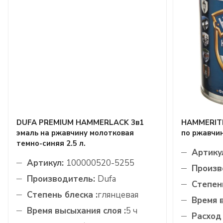
DUFA PREMIUM HAMMERLACK 3в1
HAMMERITE
эмаль на ржавчину молотковая
по ржавчин
темно-синяя 2.5 л.
Артику
Артикул:
100000520-5255
Произв
Производитель:
Dufa
Степень
Степень блеска :
глянцевая
Время 
Время высыхания слоя :
5 ч
Расход 