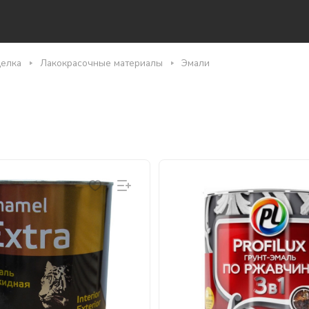
делка
Лакокрасочные материалы
Эмали