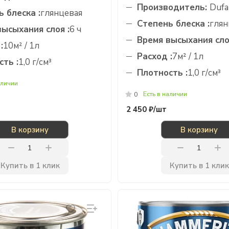
Производитель:
Dufa
 блеска :
глянцевая
Степень блеска :
глян
высыхания слоя :
6 ч
Время высыхания сло
:
10м² / 1л
Расход :
7м² / 1л
ть :
1,0 г/см³
Плотность :
1,0 г/см³
аличии
Есть в наличии
0
2 450 ₽/
шт
В корзину
В корзину
Купить в 1 клик
Купить в 1 клик