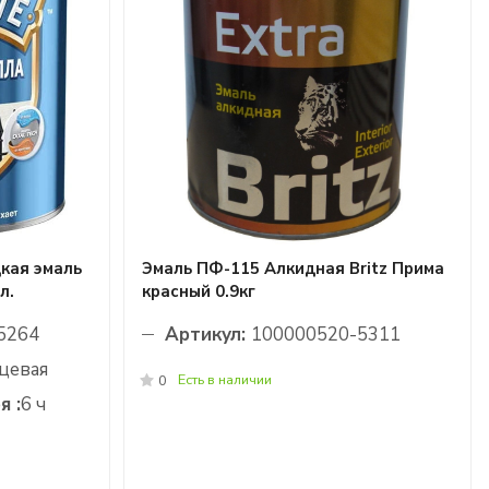
кая эмаль
Эмаль ПФ-115 Алкидная Britz Прима
л.
красный 0.9кг
5264
Артикул:
100000520-5311
цевая
Есть в наличии
0
я :
6 ч