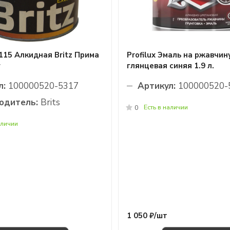
15 Алкидная Britz Прима
Profilux Эмаль на ржавчину
г
глянцевая синяя 1.9 л.
л:
100000520-5317
Артикул:
100000520-
одитель:
Brits
Есть в наличии
0
аличии
1 050 ₽/
шт