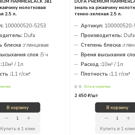
MIUM HAMMERLACK 3в1
DUFA PREMIUM HAMMERLA
ржавчину молотковая
эмаль на ржавчину молот
я 2.5 л.
темно-зеленая 2.5 л.
л:
100000520-5253
Артикул:
100000520-
одитель:
Dufa
Производитель:
Dufa
 блеска :
глянцевая
Степень блеска :
глян
высыхания слоя :
5 ч
Время высыхания сло
:
10м² / 1л
Расход :
10м² / 1л
ть :
1,1 г/см³
Плотность :
1,1 г/см³
аличии
Есть в наличии
0
2 450 ₽/
шт
В корзину
В корзину
Купить в 1 клик
Купить в 1 клик