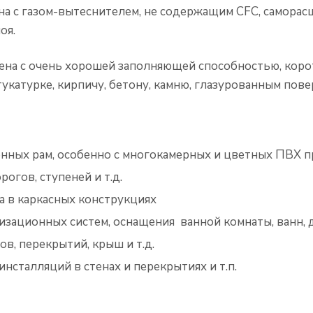
на с газом-вытеснителем, не содержащим CFC, саморасш
оя.
ена с очень хорошей заполняющей способностью, кор
катурке, кирпичу, бетону, камню, глазурованным повер
онных рам, особенно с многокамерных и цветных ПВХ 
огов, ступеней и т.д.
а в каркасных конструкциях
зационных систем, оснащения ванной комнаты, ванн, д
в, перекрытий, крыш и т.д.
сталляций в стенах и перекрытиях и т.п.