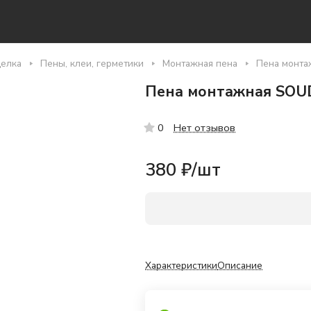
делка
Пены, клеи, герметики
Монтажная пена
Пена монта
Пена монтажная SOUD
Нет отзывов
0
380 ₽/
шт
Характеристики
Описание