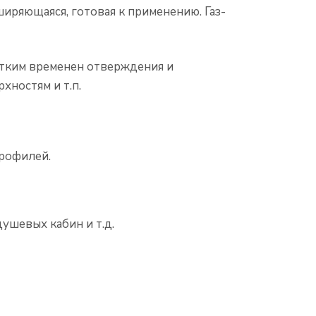
иряющаяся, готовая к применению. Газ-
отким временен отверждения и
хностям и т.п.
профилей.
ушевых кабин и т.д.